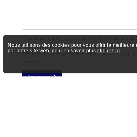
J'accepte d'être contacté par Frédéric Corbi inc. par
Nous utilisons des cookies pour vous offrir la meilleure
vous pouvez répondre 'stop' à tout moment ou cliquer s
par notre site web, pour en savoir plus
cliquez ici
.
Des frais de message et de données peuvent s’appliq
services.
Envoyer
EXP AGENCE IMMOBILIÈRE
1111 Boul. Dr. Frederik-Philips #601, Saint-