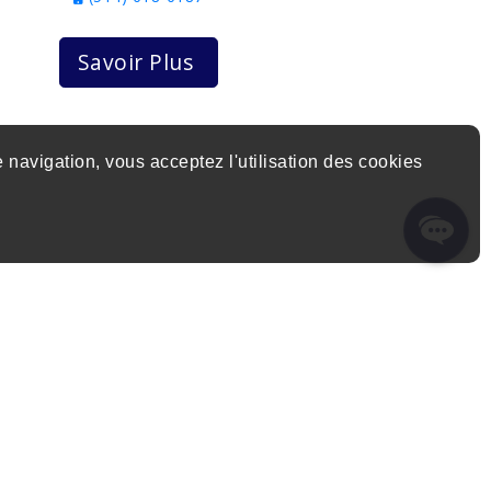
Savoir Plus
 navigation, vous acceptez l'utilisation des cookies
bi inc.
| Tous droits réservés. |
Politique de
confidentialité
Propulsé par
Marketing Websites