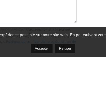
 appel, email et SMS. Pour vous désinscrire,
 expérience possible sur notre site web. En poursuivant votre
ur le lien de désinscription dans les emails.
uer.
Politique de confidentialite et Condition de
Accepter
Refuser
© 2026
Frédéric Cor
Laurent, QC, H4M 2X6